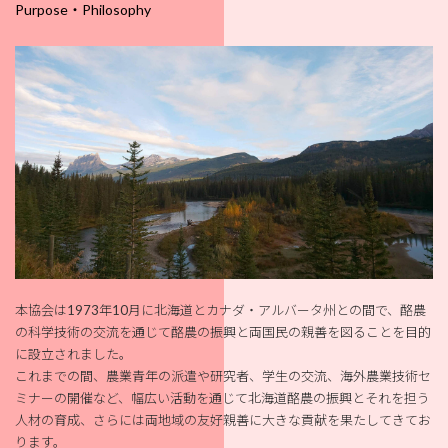
Purpose・Philosophy
本協会は1973年10月に北海道とカナダ・アルバータ州との間で、酪農
の科学技術の交流を通じて酪農の振興と両国民の親善を図ることを目的
に設立されました。
これまでの間、農業青年の派遣や研究者、学生の交流、海外農業技術セ
ミナーの開催など、幅広い活動を通じて北海道酪農の振興とそれを担う
人材の育成、さらには両地域の友好親善に大きな貢献を果たしてきてお
ります。