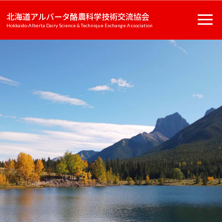
北海道アルバータ酪農科学技術交流協会
Hokkaido-Alberta Dairy Science & Technique Exchange Association