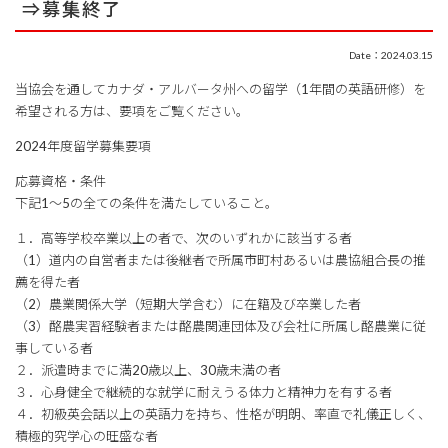
⇒募集終了
Date：2024.03.15
当協会を通してカナダ・アルバータ州への留学（1年間の英語研修）を
希望される方は、要項をご覧ください。
2024年度留学募集要項
応募資格・条件
下記1～5の全ての条件を満たしていること。
１．高等学校卒業以上の者で、次のいずれかに該当する者
（1）道内の自営者または後継者で所属市町村あるいは農協組合長の推
薦を得た者
（2）農業関係大学（短期大学含む）に在籍及び卒業した者
（3）酪農実習経験者または酪農関連団体及び会社に所属し酪農業に従
事している者
２．派遣時までに満20歳以上、30歳未満の者
３．心身健全で継続的な就学に耐えうる体力と精神力を有する者
４．初級英会話以上の英語力を持ち、性格が明朗、率直で礼儀正しく、
積極的究学心の旺盛な者