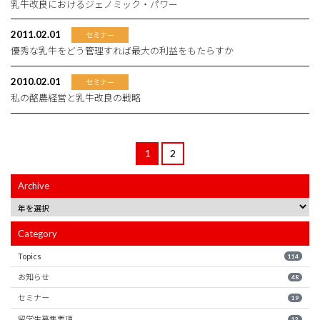
乳牛改良におけるジェノミック・パワー
2011.02.01
セミナー
優秀な乳牛をどう管理すれば最大の利益をもたらすか
2010.02.01
セミナー
私の酪農経営と乳牛改良の戦略
1
2
Archive
Category
Topics
114
お知らせ
48
セミナー
19
留学生募集要項
13