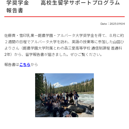
学奨学金 高校生留学サポートプログラム
報告書
Date：2025.09.04
佐藤貢・雪印乳業－酪農学園・アルバータ大学奨学金を得て、８月に約
２週間の日程でアルバータ大学を訪れ、英語の授業等に参加した山田ひ
よりさん（酪農学園大学附属とわの森三愛高等学校 通信制課程 普通科
2年）から、留学報告書が届きました。ぜひご覧ください。
報告書は
こちら
から